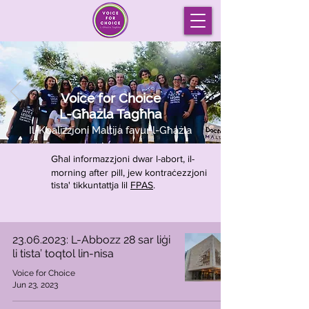
Voice for Choice
L-Għażla Tagħha
Il-Koalizzjoni Maltija favur l-Għażla
Għal informazzjoni dwar l-abort, il-
morning after pill, jew kontraċezzjoni
tista' tikkuntattja lil
FPAS
.
23.06.2023: L-Abbozz 28 sar liġi
li tista’ toqtol lin-nisa
Voice for Choice
Jun 23, 2023