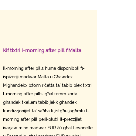
Kif tixtri l-morning after pill f’Malta
Il-morning after pills huma disponibbli fl-
ispiżeriji madwar Malta u Għawdex.
M’għandekx bżonn riċetta ta’ tabib biex tixtri
l-morning after pills, għalkemm xorta
għandek tkellem tabib jekk għandek
kundizzjonijiet ta’ saħħa li jistgħu jagħmlu l-
morning after pill perikolużi. Il-prezzijiet
ivarjaw minn madwar EUR 20 għal Levonelle