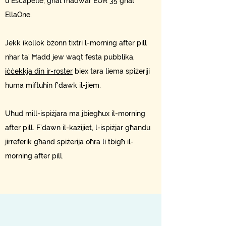
u Escapelle, għal madwar EUR 35 għal
EllaOne.
Jekk ikollok bżonn tixtri l-morning after pill
nhar ta' Ħadd jew waqt festa pubblika,
iċċekkja din ir-roster
biex tara liema spiżeriji
huma miftuħin f'dawk il-jiem.
Uħud mill-ispiżjara ma jbiegħux il-morning
after pill. F’dawn il-każijiet, l-ispiżjar għandu
jirreferik għand spiżerija oħra li tbigħ il-
morning after pill.