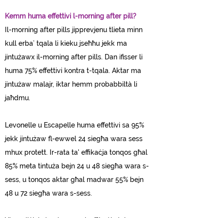
Kemm huma effettivi l-morning after pill?
Il-morning after pills jipprevjenu tlieta minn
kull erba’ tqala li kieku jseħħu jekk ma
jintużawx il-morning after pills. Dan ifisser li
huma 75% effettivi kontra t-tqala. Aktar ma
jintużaw malajr, iktar hemm probabbiltà li
jaħdmu.
Levonelle u Escapelle huma effettivi sa 95%
jekk jintużaw fl-ewwel 24 siegħa wara sess
mhux protett. Ir-rata ta' effikaċja tonqos għal
85% meta tintuża bejn 24 u 48 siegħa wara s-
sess, u tonqos aktar għal madwar 55% bejn
48 u 72 siegħa wara s-sess.