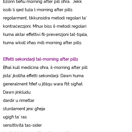
bżonn tieħu morning after pill oħra.
Jekk
issib li qed tuża l-morning after pills
regolarment, tikkunsidra metodi regolari ta'
kontraċezzjoni. Mhux biss il-metodi regolari
huma aktar effettivi fil-prevenzjoni tat-tqala,
huma wkoll irħas mill-morning after pills.
Effetti sekondarji tal-morning after pills
Bħal kull mediċina oħra, il-morning after pill
jista' jkollha effetti sekondarji. Dawn huma
ġeneralment ħfief u jitilqu wara ftit sigħat.
Dawn jinkludu:
dardir u rimettar
sturdament jew għeja
uġigħ ta’ ras
sensittività tas-sider