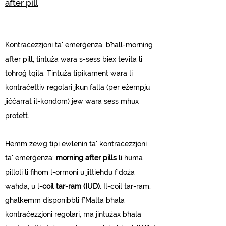
after pill
Kontraċezzjoni ta
' emerġenza, bħall-morning
after pill, tintuża wara s-sess biex tevita li
toħroġ tqila. Tintuża tipikament wara li
kontraċettiv regolari jkun falla (per eżempju
jiċċarrat il-kondom) jew wara sess mhux
protett.
Hemm żewġ tipi ewlenin ta' kontraċezzjoni
ta' emerġenza:
morning after pills
li huma
pilloli li fihom l-ormoni u jittieħdu f'doża
waħda, u l-
coil tar-ram (IUD)
. Il-coil tar-ram,
għalkemm disponibbli f’Malta bħala
kontraċezzjoni regolari, ma jintużax bħala