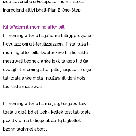
iżda Levonelle u Escapelle fihom l-istess
ingredjenti attivi bħall-Pjan B One-Step.
Kif taħdem il-morning after pill
Il-morning after pills jaħdmu billi jipprevjenu
l-ovulazzjoni u l-fertilizzazzjoni. Tista' tuża l-
morning after pills kwalunkwe ħin fiċ-ċiklu
mestrwali tiegħek, anke jekk taħseb li diġà
ovulajt. Il-morning after pills jnaqqsu r-riskju
tat-tqala anke meta jintużaw fit-tieni nofs
taċ-ċiklu mestrwali.
Il-morning after pills ma jistgħux jabortaw
tqala li diġà bdiet. Jekk kellek test tat-tqala
pożittiv u ma tixtieqx tibqa' tqila jkollok
bżonn tagħmel
abort
.