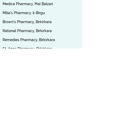
Medica Pharmacy, Ħal Balzan
Milia's Pharmacy, il-Birgu
Brown's Pharmacy, Birkirkara
Rational Pharmacy, Birkirkara
Remedies Pharmacy, Birkirkara
St. Anne Pharmacy, Birkirkara
Britannia Pharmacy, Birżebbuġa
Health Plus Pharmacy, Birżebbuġa
Spiżerija Carmen, Dingli
Floriana Dispensary, Floriana
Lauretana Pharmacy, Għajnsielem, Għawdex
Gudja Pharmacy, Gudja
Tony's Pharmacy, il-Gżira