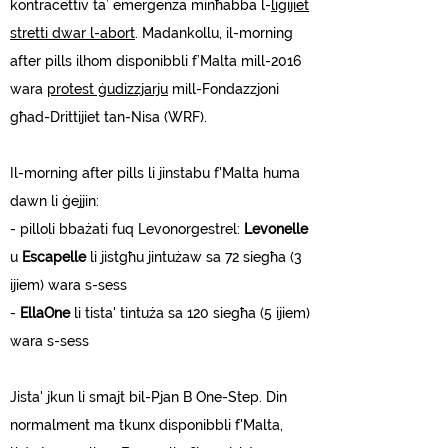
kontraċettiv ta’ emerġenza minħabba l-
liġijiet
stretti dwar l-abort
. Madankollu, il-morning
after pills ilhom disponibbli f’Malta mill-2016
wara
protest ġudizzjarju
mill-Fondazzjoni
għad-Drittijiet tan-Nisa (WRF).
Il-morning after pills li jinstabu f'Malta huma
dawn li ġejjin:
- pilloli bbażati fuq Levonorgestrel:
Levonelle
u
Escapelle
li jistgħu jintużaw sa 72 siegħa (3
ijiem) wara s-sess
-
EllaOne
li tista' tintuża sa 120 siegħa (5 ijiem)
wara s-sess
Jista' jkun li smajt bil-Pjan B One-Step. Din
normalment ma tkunx disponibbli f'Malta,