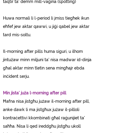
taqtir ta' demm mill-vaġina (spotting)
Huwa normali li l-period li jmiss tiegħek ikun
eħfef jew aktar qawwi, u jiġi qabel jew aktar
tard mis-soltu.
Il-morning after pills huma siguri, u ilhom
jintużaw minn miljuni ta' nisa madwar id-dinja
għal aktar minn tletin sena mingħajr ebda
inċident serju.
Min jista' juża l-morning after pill
Ħafna nisa jistgħu jużaw il-morning after pill,
anke dawk li ma jistgħux jużaw il-pilloli
kontraċettivi kkombinati għal raġunijiet ta'
saħħa. Nisa li qed ireddgħu jistgħu ukoll