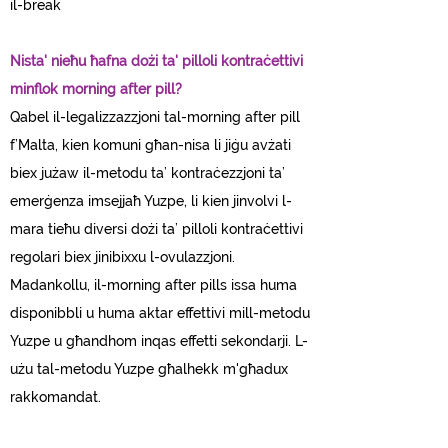
il-break
Nista' nieħu ħafna dożi ta' pilloli kontraċettivi
minflok morning after pill?
Qabel il-legalizzazzjoni tal-morning after pill
f’Malta, kien komuni għan-nisa li jiġu avżati
biex jużaw il-metodu ta’ kontraċezzjoni ta’
emerġenza imsejjaħ Yuzpe, li kien jinvolvi l-
mara tieħu diversi dożi ta’ pilloli kontraċettivi
regolari biex jinibixxu l-ovulazzjoni.
Madankollu, il-morning after pills issa huma
disponibbli u huma aktar effettivi mill-metodu
Yuzpe u għandhom inqas effetti sekondarji. L-
użu tal-metodu Yuzpe għalhekk m'għadux
rakkomandat.