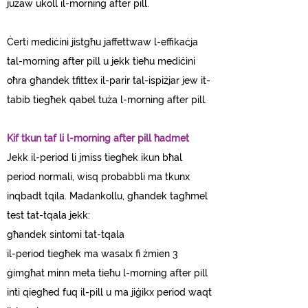
jużaw ukoll il-morning after pill.
Ċerti mediċini jistgħu jaffettwaw l-effikaċja
tal-morning after pill u jekk tieħu mediċini
oħra għandek tfittex il-parir tal-ispiżjar jew it-
tabib tiegħek qabel tuża l-morning after pill.
Kif tkun taf li l-morning after pill ħadmet
Jekk il-period li jmiss tiegħek ikun bħal
period normali, wisq probabbli ma tkunx
inqbadt tqila. Madankollu, għandek tagħmel
test tat-tqala jekk:
​
għandek sintomi tat-tqala
il-period tiegħek ma wasalx fi żmien 3
ġimgħat minn meta tieħu l-morning after pill
inti qiegħed fuq il-pill u ma jiġikx period waqt