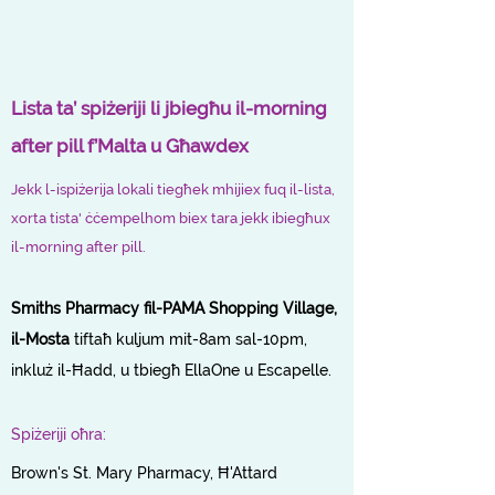
Lista ta’ spiżeriji li jbiegħu il-morning
after pill f’Malta u Għawdex
Jekk l-ispiżerija lokali tiegħek mhijiex fuq il-lista,
xorta tista' ċċempelhom biex tara jekk ibiegħux
il-morning after pill.
Smiths Pharmacy fil-PAMA Shopping Village,
il-Mosta
tiftaħ kuljum mit-8am sal-10pm,
inkluż il-Ħadd, u tbiegħ EllaOne u Escapelle.
Spiżeriji oħra:
Brown's St. Mary Pharmacy, Ħ'Attard