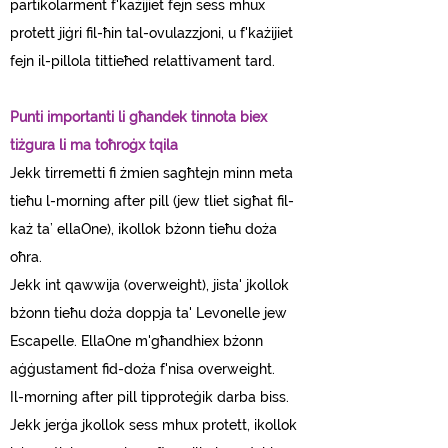
partikolarment f'każijiet fejn sess mhux
protett jiġri fil-ħin tal-ovulazzjoni, u f'każijiet
fejn il-pillola tittieħed relattivament tard.
Punti importanti li għandek tinnota biex
tiżgura li ma toħroġx tqila
Jekk tirremetti fi żmien sagħtejn minn meta
tieħu l-morning after pill (jew tliet sigħat fil-
każ ta’ ellaOne), ikollok bżonn tieħu doża
oħra.
Jekk int qawwija (overweight), jista' jkollok
bżonn tieħu doża doppja ta' Levonelle jew
Escapelle. EllaOne m'għandhiex bżonn
aġġustament fid-doża f'nisa overweight.
Il-morning after pill tipproteġik darba biss.
Jekk jerġa jkollok sess mhux protett, ikollok