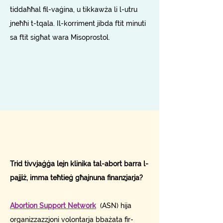
tiddaħħal fil-vaġina, u tikkawża li l-utru
jneħħi t-tqala. Il-korriment jibda ftit minuti
sa ftit sigħat wara Misoprostol.
Trid tivvjaġġa lejn klinika tal-abort barra l-
pajjiż, imma teħtieġ għajnuna finanzjarja?
Abortion Support Network
(ASN) hija
organizzazzjoni volontarja bbażata fir-