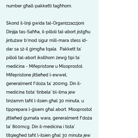
number għall-pakketti tagħhom.
Skond il-linji gwida tal-Organizzazzjoni
Dinjija tas-Saħħa, il-pilloli tal-abort jistgħu
jintużaw b'mod sigur mill-mara stess id-
dar sa 12-il ġimgħa tqala.
Pakkett ta’
pilloli tal-abort ikollhom żewġ tipi ta’
mediċina - Mifepristone u Misoprostol.
Mifepristone jittieħed l-ewwel,
ġeneralment f’doża ta’ 200mg. Din il-
mediċina tista' tinbela' bl-ilma jew
tinżamm taħt l-ilsien għal 30 minuta, u
tipprepara l-ġisem għal abort. Misoprostol
jittieħed ġurnata wara, ġeneralment f'doża
ta' 800mcg. Din il-mediċina i tista'
titqiegħed taħt l-ilsien għal 30 minuta jew