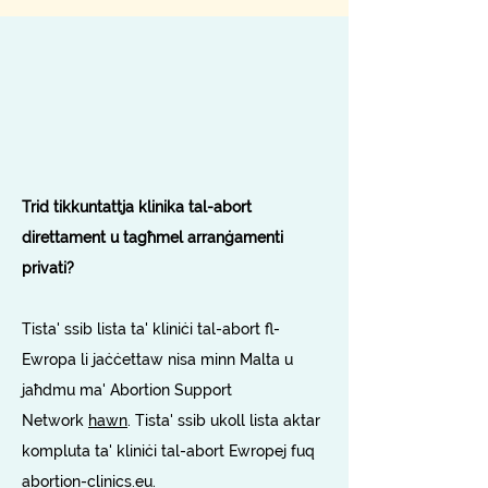
Trid tikkuntattja klinika tal-abort
direttament u tagħmel arranġamenti
privati?
Tista' ssib lista ta'
kliniċi tal-abort
fl-
Ewropa li jaċċettaw nisa minn Malta u
jaħdmu ma' Abortion Support
Network
hawn
. Tista' ssib ukoll lista aktar
kompluta ta' kliniċi tal-abort Ewropej fuq
abortion-clinics.eu
.