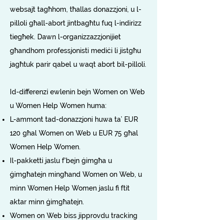
websajt tagħhom, tħallas donazzjoni, u l-
pilloli għall-abort jintbagħtu fuq l-indirizz
tiegħek. Dawn l-organizzazzjonijiet
għandhom professjonisti mediċi li jistgħu
jagħtuk parir qabel u waqt abort bil-pilloli.
Id-differenzi ewlenin bejn Women on Web
u Women Help Women huma:
L-ammont tad-donazzjoni huwa ta’ EUR
120 għal Women on Web u EUR 75 għal
Women Help Women.
Il-pakketti jaslu f'bejn ġimgħa u
ġimgħatejn mingħand Women on Web, u
minn Women Help Women jaslu fi ftit
aktar minn ġimgħatejn.
Women on Web biss jipprovdu tracking