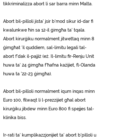
tikkriminalizza abort li sar barra minn Malta.
Abort bil-pilloli jista' jsir b'mod sikur id-dar fi
kwalunkwe ħin sa 12-il ġimgħa ta' tqala.
Abort kirurġiku normalment jitwettaq minn 8
ġimgħat 'il quddiem, sal-limitu legali tal-
abort f'dak il-pajjiż (eż. Il-limitu fir-Renju Unit
huwa ta' 24 ġimgħa f'ħafna każijiet, fl-Olanda
huwa ta '22-23 ġimgħa).
Abort bil-pilloli normalment iqum inqas minn
Euro 100, filwaqt li l-prezzijiet għal abort
kirurġiku jibdew minn Euro 800 fi spejjes tal-
klinika biss.
Ir-rati ta' kumplikazzjonijiet ta' abort b'pilloli u