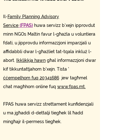
Il-
Family Planning Advisory
Service
(FPAS)
huwa servizz b’xejn ipprovdut
minn NGOs Maltin favur l-għażla u voluntiera
fdati, u jipprovdu informazzjoni imparzjali u
affidabbli dwar l-għażliet tat-tqala inkluż l-
abort.
Ikklikkja hawn
għal informazzjoni dwar
kif tikkuntattjahom b'xejn. Tista '
ċċempelhom fuq 20341686
jew tagħmel
chat magħhom online fuq
www.fpas.mt.
FPAS huwa servizz strettament kunfidenzjali
u ma jgħaddi d-dettalji tiegħek lil ħadd
mingħajr il-permess tiegħek.