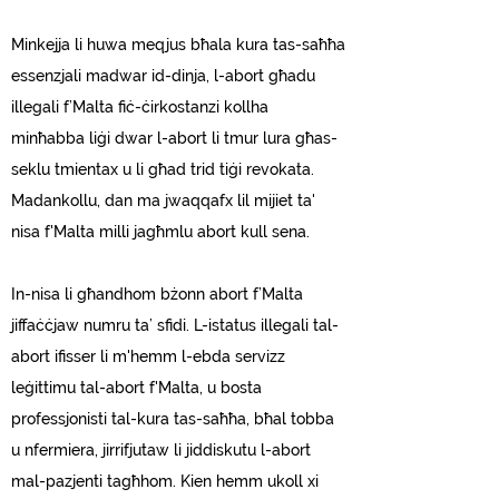
Minkejja li huwa meqjus bħala kura tas-saħħa
essenzjali madwar id-dinja, l-abort għadu
illegali f’Malta fiċ-ċirkostanzi kollha
minħabba liġi dwar l-abort li tmur lura għas-
seklu tmientax u li għad trid tiġi revokata.
Madankollu, dan ma jwaqqafx lil mijiet ta'
nisa f'Malta milli jagħmlu abort kull sena.
In-nisa li għandhom bżonn abort f’Malta
jiffaċċjaw numru ta’ sfidi. L-istatus illegali tal-
abort ifisser li m'hemm l-ebda servizz
leġittimu tal-abort f'Malta, u bosta
professjonisti tal-kura tas-saħħa, bħal tobba
u nfermiera, jirrifjutaw li jiddiskutu l-abort
mal-pazjenti tagħhom. Kien hemm ukoll xi