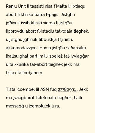
Renju Unit li tassisti nisa f'Malta li jixtiequ
abort fi klinika barra l-pajjiż. Jistgħu
jgħinuk issib kliniki xierqa li jistgħu
jipprovdu abort fl-istadju tat-tqala tiegħek,
u jistgħu jgħinuk tibbukkja titjiriet u
akkomodazzjoni. Huma jistgħu saħansitra
jħallsu għal parti mill-ispejjeż tal-ivvjaġġar
u tal-klinika tal-abort tiegħek jekk ma
tistax taffordjahom.
Tista' ċċempel lil ASN fuq
27780991
. Jekk
ma jwieġbux it-telefonata tiegħek, ħalli
messaġġ u jċemplulek lura.