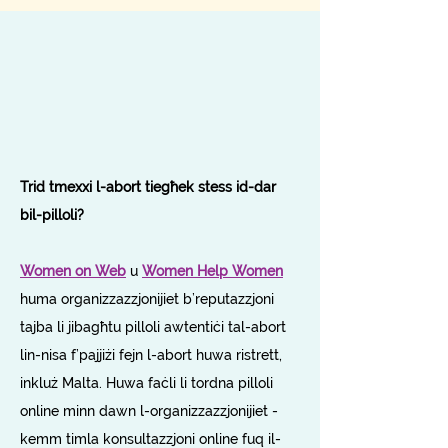
Trid tmexxi l-abort tiegħek stess id-dar
bil-pilloli?
Women on Web
u
Women Help Women
huma organizzazzjonijiet b’reputazzjoni
tajba li jibagħtu pilloli awtentiċi tal-abort
lin-nisa f’pajjiżi fejn l-abort huwa ristrett,
inkluż Malta. Huwa faċli li tordna pilloli
online minn dawn l-organizzazzjonijiet -
kemm timla konsultazzjoni online fuq il-