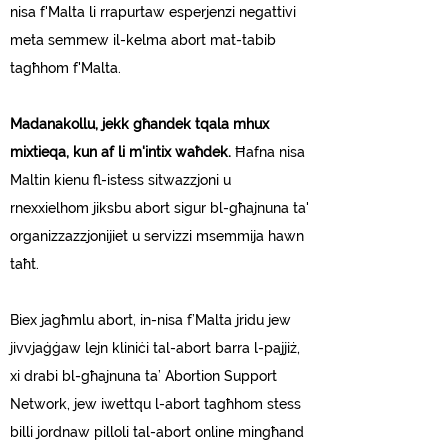
nisa f'Malta li rrapurtaw esperjenzi negattivi
meta semmew il-kelma abort mat-tabib
tagħhom f'Malta.
Madanakollu, jekk għandek tqala mhux
mixtieqa, kun af li m'intix waħdek.
Ħafna nisa
Maltin kienu fl-istess sitwazzjoni u
rnexxielhom jiksbu abort sigur bl-għajnuna ta'
organizzazzjonijiet u servizzi msemmija hawn
taħt.
Biex jagħmlu abort, in-nisa f’Malta jridu jew
jivvjaġġaw lejn kliniċi tal-abort barra l-pajjiż,
xi drabi bl-għajnuna ta’ Abortion Support
Network, jew iwettqu l-abort tagħhom stess
billi jordnaw pilloli tal-abort online mingħand