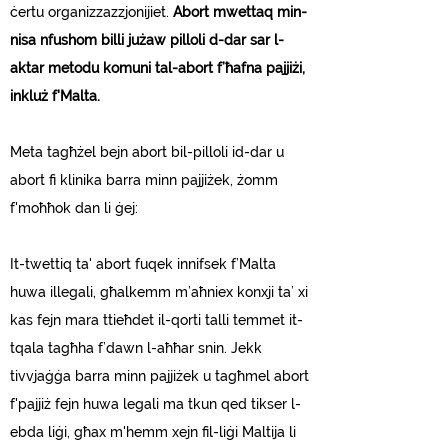
ċertu organizzazzjonijiet.
Abort mwettaq min-
nisa nfushom billi jużaw pilloli d-dar sar l-
aktar metodu komuni tal-abort f’ħafna pajjiżi,
inkluż f'Malta.
Meta tagħżel bejn abort bil-pilloli id-dar u
abort fi klinika barra minn pajjiżek, żomm
f'moħħok dan li ġej:
It-twettiq ta' abort fuqek innifsek f’Malta
huwa illegali, għalkemm m’aħniex konxji ta’ xi
kas fejn mara ttieħdet il-qorti talli temmet it-
tqala tagħha f’dawn l-aħħar snin. Jekk
tivvjaġġa barra minn pajjiżek u tagħmel abort
f'pajjiż fejn huwa legali ma tkun qed tikser l-
ebda liġi, għax m'hemm xejn fil-liġi Maltija li