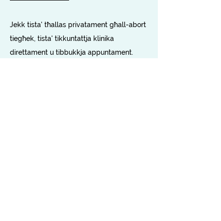
Jekk tista' tħallas privatament għall-abort
tiegħek, tista' tikkuntattja klinika
direttament u tibbukkja appuntament.
Prezzijiet indikattivi
jistgħu jinstabu hawn
.
Meta tikkuntattja klinika tal-abort kun żgur
li:
Tistaqsi dwar il-ħinijiet ta' stennija
Tistaqsi jekk jistgħux jipprovdu abort fl-
istadju tat-tqala tiegħek
Tistaqsi dwar l-ispiża tat-trattament
għall-klijenti barranin (privati)
Tistaqsi dwar jekk joffrux counselling, jekk
ikollok bżonnu.