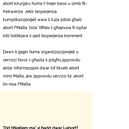
abort kirurġiku huma t-tnejn baxxi u simili fil-
frekwenza. Jekk tesperjenza
kumplikazzjonijiet wara li tuża pilloli għall-
abort f'Malta, tista' tfittex l-għajnuna fl-isptar
billi tiddikjara li qed tesperjenza korriment.
Dawn li ġejjin huma organizzazzjonijiet u
servizzi favur l-għażla li jistgħu jipprovdu
aktar informazzjoni dwar kif tikseb abort
minn Malta, jew jipprovdu servizzi ta' abort
lin-nisa f'Malta:
Trid titkellem ma' xi ħadd dwar l-abort?