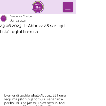
Voice for Choice
Jun 23, 2023
23.06.2023: L-Abbozz 28 sar liġi li
tista’ toqtol lin-nisa
L-emendi ġodda għall-Abbozz 28 huma 
vagi, ma jistgħux jaħdmu, u saħansitra 
perikolużi u se jwasslu biex persuni tqal 