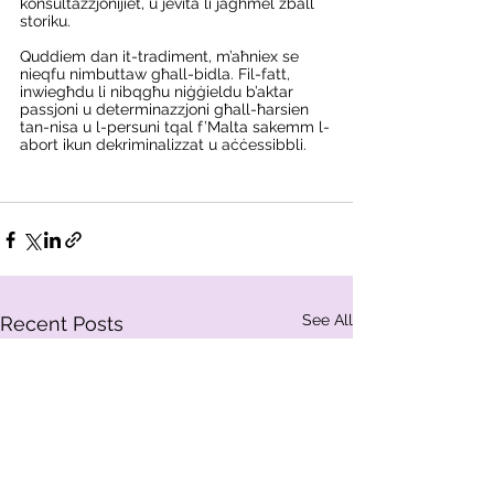
konsultazzjonijiet, u jevita li jagħmel żball 
storiku.
Quddiem dan it-tradiment, m’aħniex se 
nieqfu nimbuttaw għall-bidla. Fil-fatt, 
inwiegħdu li nibqgħu niġġieldu b’aktar 
passjoni u determinazzjoni għall-ħarsien 
tan-nisa u l-persuni tqal f’Malta sakemm l-
abort ikun dekriminalizzat u aċċessibbli.
See All
Recent Posts